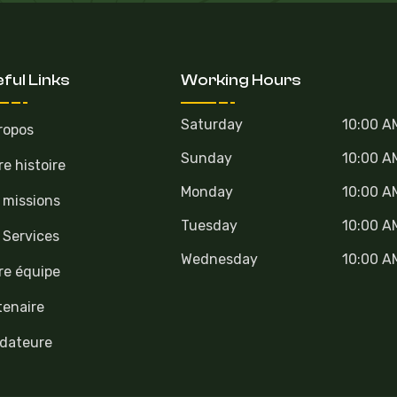
ful Links
Working Hours
Saturday
10:00 A
ropos
Sunday
10:00 A
re histoire
Monday
10:00 A
 missions
Tuesday
10:00 A
 Services
Wednesday
10:00 A
re équipe
tenaire
dateure