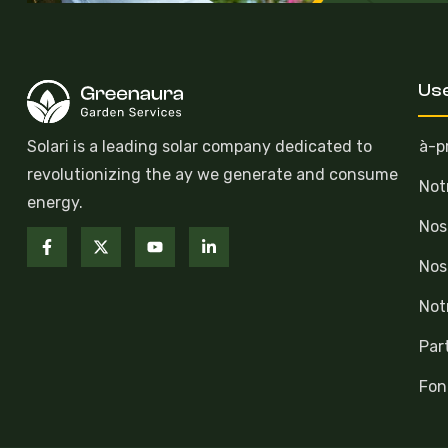
Use
Solari is a leading solar company dedicated to
à-p
revolutionizing the ay we generate and consume
Not
energy.
Nos
Nos
Not
Par
Fon