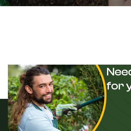
Need
for