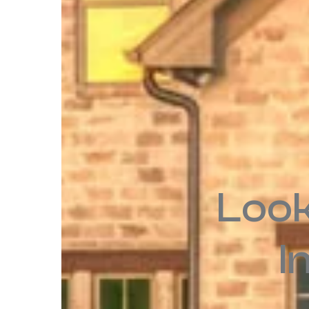
Looki
I