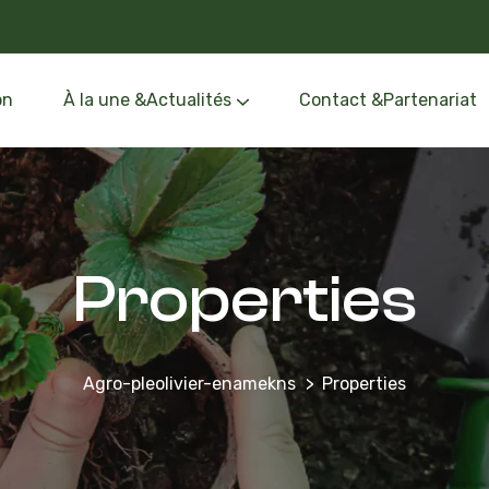
on
À la une &Actualités
Contact &Partenariat
Événements &Formation
Oléothèque &Route de l’Olivier
Properties
Agro-pleolivier-enamekns
Properties