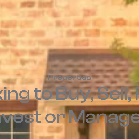
Properties
ng to Buy, Sell,
nvest or Manag