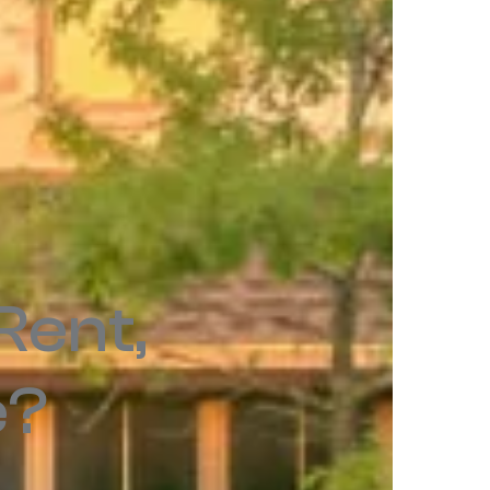
 Rent,
e?